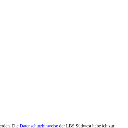
werden. Die
Datenschutzhinweise
der LBS Südwest habe ich zur