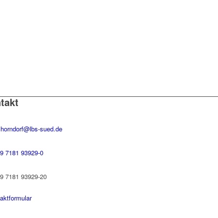
takt
horndorf@lbs-sued.de
9 7181 93929-0
9 7181 93929-20
aktformular