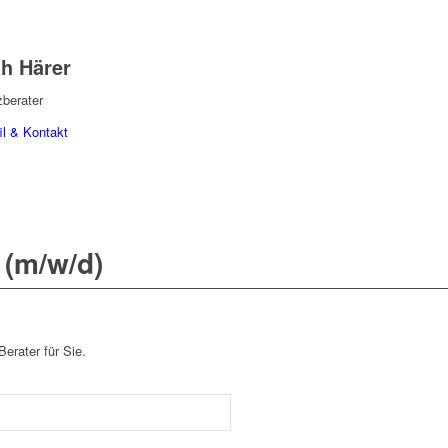
h Härer
zberater
il & Kontakt
 (m/w/d)
erater für Sie.