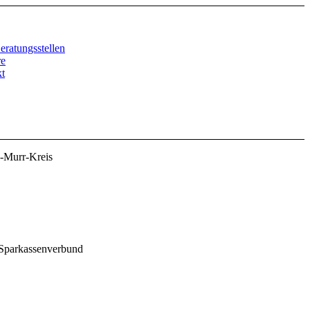
ratungsstellen
re
t
s-Murr-Kreis
 Sparkassenverbund