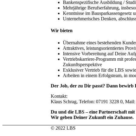
Bankenspezifische Ausbildung / Stud
Mehrjährige Berufserfahrung, insbeso
Kenntnisse im Bausparkassengesetz un
Unternehmerisches Denken, abschlusso
Wir bieten
Übernahme eines bestehenden Kunden
Attraktives, leistungsorientiertes Pro
Intensive Vorbereitung auf Deine Auf
Vertriebskarriere-Programm mit profe
Zukunftsperspektive
Exklusiver Vertrieb für die LBS sowie
Arbeiten in einem Erfolgsteam, in mo
Der Job, der zu Dir passt? Dann bewirb D
Kontakt:
Klaus Schrag, Telefon: 07191 3228 0, Ma
Du und die LBS – eine Partnerschaft mit
Wir geben Deiner Zukunft ein Zuhause.
© 2022 LBS