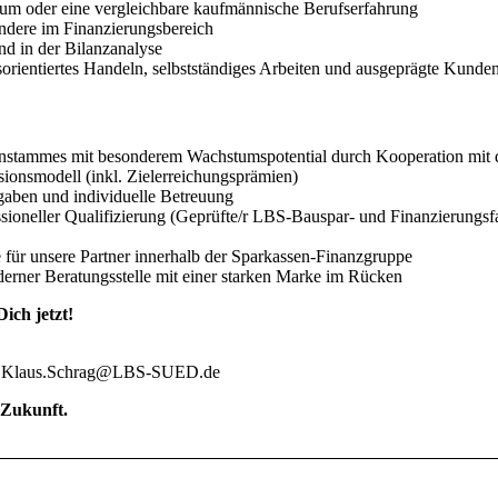
ium oder eine vergleichbare kaufmännische Berufserfahrung
ndere im Finanzierungsbereich
d in der Bilanzanalyse
rientiertes Handeln, selbstständiges Arbeiten und ausgeprägte Kunden
stammes mit besonderem Wachstumspotential durch Kooperation mit 
visionsmodell (inkl. Zielerreichungsprämien)
gaben und individuelle Betreuung
ssioneller Qualifizierung (Geprüfte/r LBS-Bauspar- und Finanzierungsf
 für unsere Partner innerhalb der Sparkassen-Finanzgruppe
derner Beratungsstelle mit einer starken Marke im Rücken
ich jetzt!
il: Klaus.Schrag@LBS-SUED.de
 Zukunft.