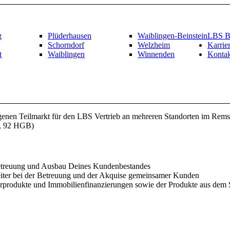
g
Plüderhausen
Waiblingen-Beinstein
LBS Be
Schorndorf
Welzheim
Karrie
t
Waiblingen
Winnenden
Kontak
igenen Teilmarkt für den LBS Vertrieb an mehreren Standorten im Rem
84, 92 HGB)
Betreuung und Ausbau Deines Kundenbestandes
eiter bei der Betreuung und der Akquise gemeinsamer Kunden
rprodukte und Immobilienfinanzierungen sowie der Produkte aus dem