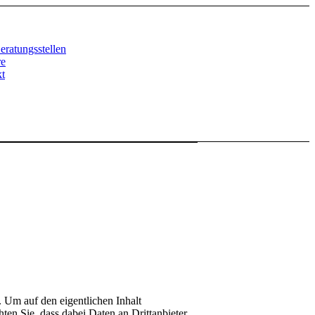
ratungsstellen
re
t
. Um auf den eigentlichen Inhalt
hten Sie, dass dabei Daten an Drittanbieter