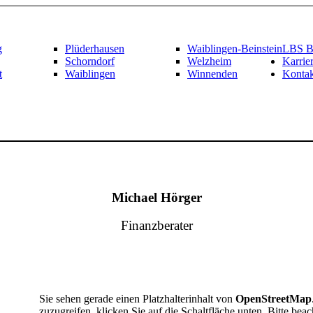
g
Plüderhausen
Waiblingen-Beinstein
LBS Be
Schorndorf
Welzheim
Karrie
t
Waiblingen
Winnenden
Kontak
Michael Hörger
Finanzberater
Sie sehen gerade einen Platzhalterinhalt von
OpenStreetMap
zuzugreifen, klicken Sie auf die Schaltfläche unten. Bitte beac